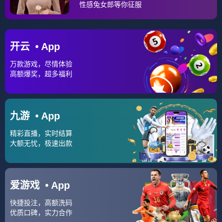
此后，梅西的职业生涯也继续保持着出色的表现，多次获得
各种奖项和荣誉，成为了足球界最为杰出的运动员之一总
之，2010年世界足球先生是利昂内尔middot梅西他的出色表
现和卓越成就让他成为了足球界的一位传奇人物，也为他赢
得了全球球迷和媒体的广泛赞誉和关注。