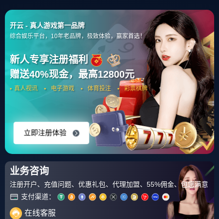
首页
体坛热点
正文
开云体育下载-西班牙足球传奇获得荣誉奖项
开云体育
阅读：438
2025-07-20 22:45:16
他的职业生涯中获得了许多荣誉和奖项，包括多次赢得欧洲
冠军联赛冠军和西甲联赛冠军除了足球场上的成就，劳尔也
是西班牙国家队的重要成员之一，参加过多次国际比赛并赢
得了荣誉他的足球天赋和在球场上的表现使他成为了西班牙
足球的代表人物之一他的职业生涯充满了辉煌和成功，成为
了足球历史上的一位传奇。