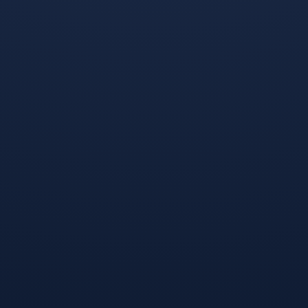
一注脚
开云体育在线-银石绝杀，阿斯顿
开云体育登录-从法拉盛到都灵，
马丁挡不住的红牛风暴，皮亚斯特
兹维列夫如何用一座美网奖杯，碾
里用一寸勇气撕裂历史
碎了年终总决赛的质疑
开云体育登录-德黑兰的雨夜与曼
开云体育登录-候选
彻斯特的钟声，2026世界杯C组，
一场关于唯一的生死叙事
开云下载-沙漠之鹰击碎非洲雄
开云体育入口-一球，一肩，一个