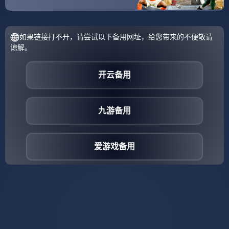
广东队35号是王薪凯王薪凯，1995年1月25日出生于中国吉
林省长春市，中国职业篮球运动员，司职小前锋，效力于CB
A广东宏远华南虎俱乐部他身披35号球衣，在场上以精准的投
射和积极的防守态度著称在CBA的赛场上，王薪凯的表现一
直备受关注他不仅在进攻端有着出色的发挥，能够在关键时
刻命中三分球。
9 尽管如此，广东队依然展现了作为一支强队的实力和风采，
相信在未来的比赛中，他们将会继续与辽宁队展开激烈的竞
争10 总的来说，辽宁队凭借更加出色的整体表现和关键时刻
的稳健发挥，成功赢得了与广东队的比赛11 这场胜利不仅是
对辽宁队球员们辛勤付出的肯定，也将为他们在接下来的赛