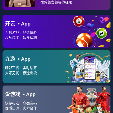
格林赛后采访时道出关键：“我们不是在和太阳的球星对抗，
而是在和他们的节奏对抗，一旦我们控制了比赛节奏，就能
让他们打得不舒服。”
这正是现代篮球的精髓：节奏控制往往比得分爆发更为致
命，勇士将比赛切割成他们熟悉的小片段，在每个片段中建
立微优势,最终汇聚成一场压倒性胜利。