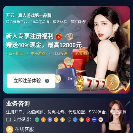
首页
战术解读
正文
开云官网-双城记，勇士以节奏掌控太阳，贝恩展现巨
星价值定乾坤
开云体育
阅读：306
2026-02-01 14:30:26
双线战场，两种掌控
昨夜NBA赛场,两场对决诠释了篮球比赛的两种极致掌控方
式。
金州勇士对阵菲尼克斯太阳的比赛中，勇士队向我们展示了
何为“团队节奏的艺术”——他们并没有依赖某位球员的爆发，
而是通过流畅的传切、精准的三分和不断变化的防守策略，
将比赛节奏牢牢握在手中，库里虽拿下28分，但更令人印象
深刻的是全队31次助攻背后的默契：球如流水,人如游龙。