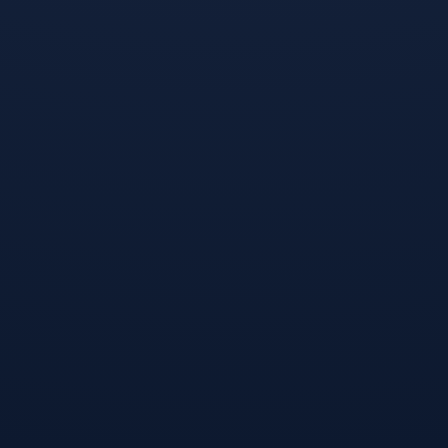
开云APP-利拉德一己之力定乾
开云体育-橙色长城与非洲雄鹰，
坤，江苏队轻取背后暗藏惊雷
当范戴克的铁血统治，遇上尼日利
亚的绝杀宿命
开云APP-铁血雄狮撕裂三狮军
开云体育-宿敌血战，2026世界杯
团，2026世界杯B组焦点战，喀麦
B组，挪威撕裂英格兰，奥斯梅恩
隆完胜英格兰，塔雷米以强硬对抗
独舞铸就传奇一夜
重写足球秩序
开云体育-唯有坚韧，2026世界杯
开云官网-蓝衣军团的黄昏，当厄
H组关键战，瑞典防守反击逆转波
瓜多尔的铁蹄踏碎意大利的荣耀之
兰，B费引领绝境重生
梦
发表评论