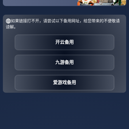
贝恩的巨星时刻
如果说勇士的胜利是团队协作的典范,那么贝恩的表演则是个
人能力的璀璨展示。
比赛最后三分钟，灰熊落后5分，对手气势如虹，贝恩先是一
记后撤步三分稳住军心，接着突破造成犯规两罚全中，最后
在双人包夹下命中高难度跳投反超比分，这三个回合,他承担
了所有进攻责任。
但贝恩的价值不止于此，他全场仅有1次失误，在吸引包夹后
总能找到空位队友，展现出超越得分手的全面视野，正如莫
兰特赛后所言：“当贝恩进入那种状态时，我们只需要把球给
他，然后让开道路。”